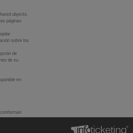
shared objects,
las páginas
opilar
ación sobre los
epción de
ones de su
sponible en:
ue conforman
nte portal, será
Sitio Web será