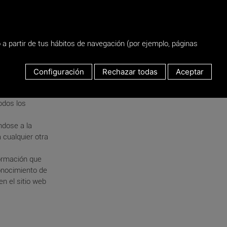
o a partir de tus hábitos de navegación (por ejemplo, páginas
 pone a
Configuración
Rechazar todas
Aceptar
iento a las
d de la
odos los
ndose a la
 cualquier otra
formación que
conocimiento de
n el sitio web