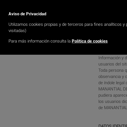
Cartelera
Aviso de Privacidad
Utilizamos cookies propias y de terceros para fines analíticos y
AVISO LEGAL
visitadas)
MANANTIAL DE 
Para más información consulta la
Política de cookies
disposición de 
obligaciones di
Información y 
usuarios del si
Toda persona q
observancia y c
de índole legal 
MANANTIAL DE I
pudiera aparece
los usuarios di
de MANANTIAL 
DATOS IDENTI