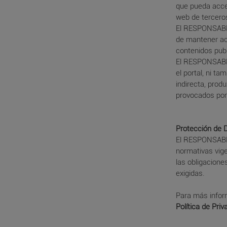
que pueda acce
web de terceros
El RESPONSABLE 
de mantener act
contenidos publ
El RESPONSABLE
el portal, ni t
indirecta, prod
provocados por 
Protección de 
El RESPONSABL
normativas vige
las obligacione
exigidas.
Para más infor
Política de Priv