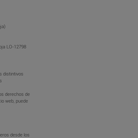
ja)
 Hoja LO-12798
 distintivos
s
los derechos de
itio web, puede
ceros desde los