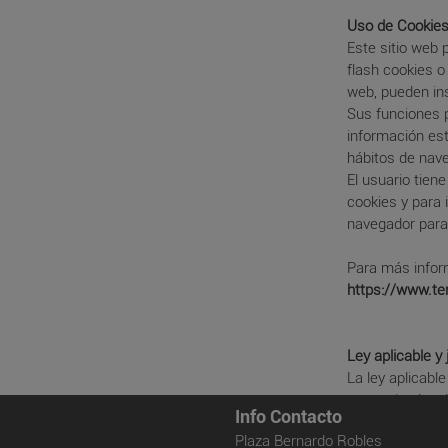
Uso de Cookie
Este sitio web 
flash cookies 
web, pueden ins
Sus funciones 
información est
hábitos de nave
El usuario tien
cookies y para 
navegador para
Para más infor
https://www.t
Ley aplicable y 
La ley aplicabl
este aviso lega
Info Contacto
la ley española.
Plaza Bernardo Robles
Cualquier contr