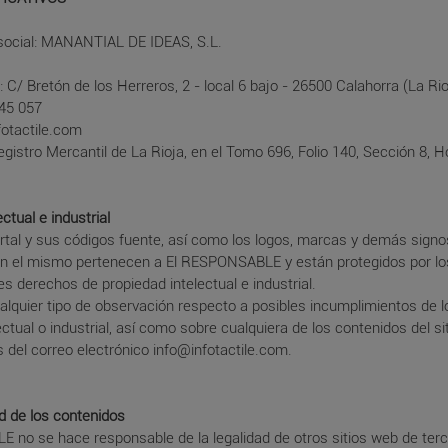
ocial: MANANTIAL DE IDEAS, S.L.
2
l: C/ Bretón de los Herreros, 2 - local 6 bajo - 26500 Calahorra (La Rio
145 057
fotactile.com
Registro Mercantil de La Rioja, en el Tomo 696, Folio 140, Sección 8,
ctual e industrial
ortal y sus códigos fuente, así como los logos, marcas y demás signos
n el mismo pertenecen a El RESPONSABLE y están protegidos por lo
s derechos de propiedad intelectual e industrial.
ualquier tipo de observación respecto a posibles incumplimientos de 
ectual o industrial, así como sobre cualquiera de los contenidos del s
s del correo electrónico info@infotactile.com.
d de los contenidos
 no se hace responsable de la legalidad de otros sitios web de ter