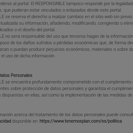
derse al portal. El RESPONSABLE tampoco responde por la legalidad 
, que pudieran estar vinculados o enlazados desde este portal.
se reserva el derecho a realizar cambios en el sitio web sin previo 
ualizada su información, añadiendo, modificando, corrigiendo o elim
icados o el diseño del portal.
 no será responsable del uso que terceros hagan de la información
ampoco de los daños sufridos o pérdidas económicas que, de forma dir
uzcan o puedan producir perjuicios económicos, materiales o sobre d
el uso de dicha información.
Datos Personales
E se encuentra profundamente comprometido con el cumplimiento 
ntes sobre protección de datos personales y garantiza el cumplimien
s dispuestas en ellas, así como la implementación de las medidas de
mación acerca del tratamiento de los datos personales puede consul
acidad
disponible en:
https://www.tenemosplan.com/es/politica
.