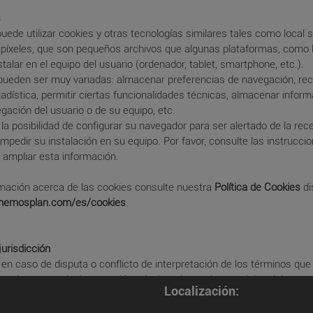
s
puede utilizar cookies y otras tecnologías similares tales como local 
o píxeles, que son pequeños archivos que algunas plataformas, como 
talar en el equipo del usuario (ordenador, tablet, smartphone, etc.).
pueden ser muy variadas: almacenar preferencias de navegación, rec
adística, permitir ciertas funcionalidades técnicas, almacenar inform
gación del usuario o de su equipo, etc.
e la posibilidad de configurar su navegador para ser alertado de la rec
impedir su instalación en su equipo. Por favor, consulte las instrucci
 ampliar esta información.
mación acerca de las cookies consulte nuestra
Política de Cookies
di
enemosplan.com/es/cookies
.
jurisdicción
e en caso de disputa o conflicto de interpretación de los términos q
l, así como cualquier cuestión relacionada con los servicios del prese
Localización:
oversia que pudiera surgir entre el RESPONSABLE y los usuarios del 