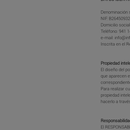
Denominación s
NIF: B2645093
Domicilio socia
Teléfono: 941 
e-mail: info@in
Inscrita en el 
Propiedad intele
El diseño del p
que aparecen e
correspondiente
Para realizar c
propiedad intel
hacerlo a travé
Responsabilida
El RESPONSABLE