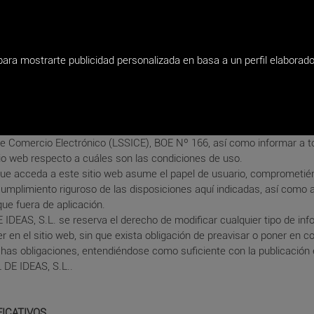
 para mostrarte publicidad personalizada en basa a un perfil elaborad
IDEAS, S.L.
, responsable del sitio web, en adelante RESPONSABLE,
los usuarios el presente documento, con el que pretende dar cumplim
spuestas en la Ley 34/2002, de 11 de julio, de Servicios de la Socieda
de Comercio Electrónico (LSSICE), BOE Nº 166, así como informar a t
tio web respecto a cuáles son las condiciones de uso.
ue acceda a este sitio web asume el papel de usuario, comprometié
umplimiento riguroso de las disposiciones aquí indicadas, así como a
que fuera de aplicación.
DEAS, S.L. se reserva el derecho de modificar cualquier tipo de in
r en el sitio web, sin que exista obligación de preavisar o poner en 
chas obligaciones, entendiéndose como suficiente con la publicación e
DE IDEAS, S.L..
FICATIVOS