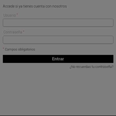
Accede si ya tienes cuenta con nosotros
*
Usuario
*
Contraseña
*
Campos obligatorios
Entrar
¿No recuerdas tu contraseña?