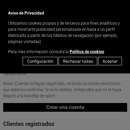
menu
Aviso de Privacidad
Utilizamos cookies propias y de terceros para fines analíticos y
para mostrarte publicidad personalizada en basa a un perfil
Inicia sesión o crea una nueva cuenta
elaborado a partir de tus hábitos de navegación (por ejemplo,
páginas visitadas)
Para más información consulta la
Política de cookies
Nuevo usuario
Configuración
Rechazar todas
Aceptar
Al crear una cuenta, podrás realizar el proceso de compra más
rápidamente
Aviso: Cuando te hayas registrado, recibirás un correo electrónico
que deberás confirmar. Si no lo recibes, comprueba que no te haya
llegado a la bandeja de spam.
Crear una cuenta
Clientes registrados