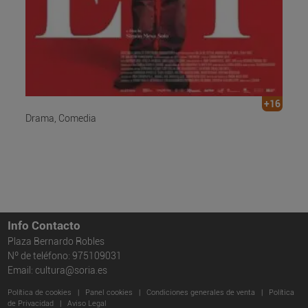
+16
Drama, Comedia
Info Contacto
Plaza Bernardo Robles
Nº de teléfono: 975109031
Email: cultura@soria.es
Política de cookies
|
Panel cookies
|
Condiciones generales de venta
|
Política
de Privacidad
|
Aviso Legal